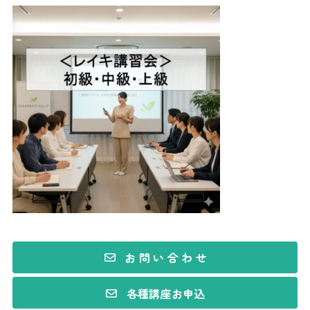
お 問 い 合 わ せ
各種講座お申込