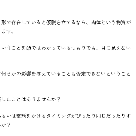
使
キ
っ
ー
う形で存在していると仮説を立てるなら、肉体という物質が
て
を
ります。
く
使
だ
っ
ということを頭ではわかっているつもりでも、目に見えない
さ
て
い。
く
だ
に何らかの影響を与えていることも否定できないということ
さ
い。
験したことはありませんか？
あるいは電話をかけるタイミングがぴったり同じだったりす
んか？