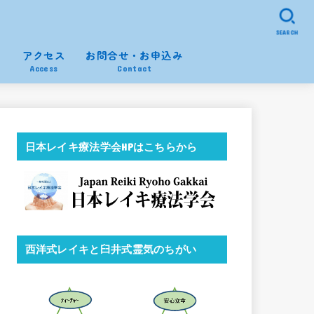
SEARCH
ム
アクセス
お問合せ・お申込み
n
Access
Contact
日本レイキ療法学会HPはこちらから
西洋式レイキと臼井式霊気のちがい