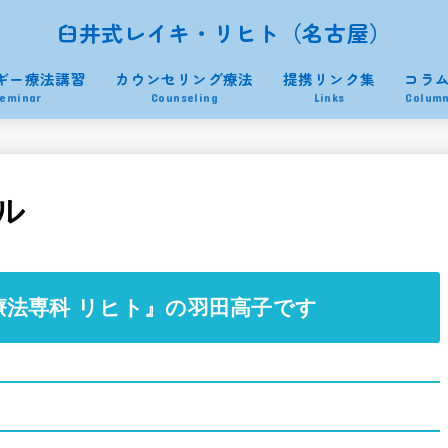
臼井式レイキ・リヒト（名古屋）
ギー療法講習
カウンセリング療法
提携リンク集
コラ
eminar
Counseling
Links
Colum
ル
法専科 リヒト』の羽田高子です