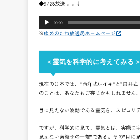
声
◆5/28放送↓↓↓
プ
レ
音
00:00
ー
声
※
ゆめのたね放送局ホームページ
ヤ
プ
ー
レ
ー
＜霊気を科学的に考えてみる
ヤ
ー
現在の日本では、”西洋式レイキ”と”臼井
のことは、あなたもご存じかもしれません
目に見えない波動である霊気を、スピュリ
ですが、科学的に見て、霊気とは、実際に
見えない素粒子の一部”である。その”目に