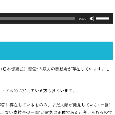
リ
ュ
ー
ボ
00:00
ム
リ
調
ュ
節
ー
に
ム
＞
は
調
上
節
式（日本伝統式）霊気”の双方の実践者が存在しています。こ
下
に
。
矢
は
印
上
ティアル的に捉えている方も多くいます。
キ
下
ー
宇宙に存在しているものの、まだ人類が発見していない”目に
矢
見えない素粒子の一部”が霊気の正体であると考えられるので
を
印