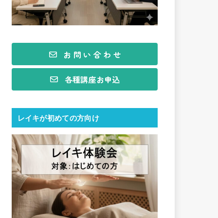
お 問 い 合 わ せ
各種講座お申込
レイキが初めての方向け