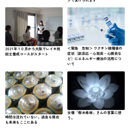
＜緊急 告知＞ ワクチン接種後の
2021年１０月から大阪でレイキ技
症状（副反応・心筋炎・心膜炎な
能士養成コースがスタート
ど）にエネルギー療法の活用につ
いて
女優「樹木希林」さんの言葉に想
時間は流れていない。過去も現在
う。
も未来もここにある