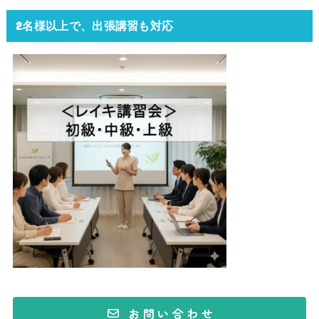
2名様以上で、出張講習も対応
お 問 い 合 わ せ