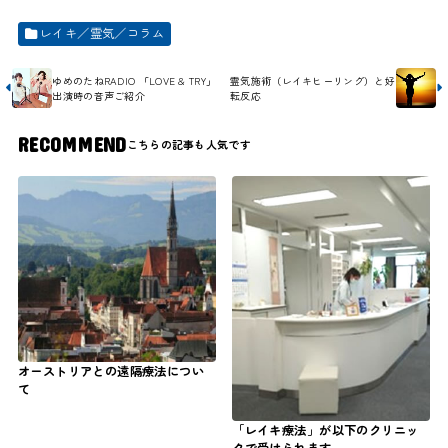
レイキ／霊気／コラム
ゆめのたねRADIO 「LOVE & TRY」
霊気施術（レイキヒーリング）と好
出演時の音声ご紹介
転反応
RECOMMEND
オーストリアとの遠隔療法につい
て
「レイキ療法」が以下のクリニッ
クで受けられます