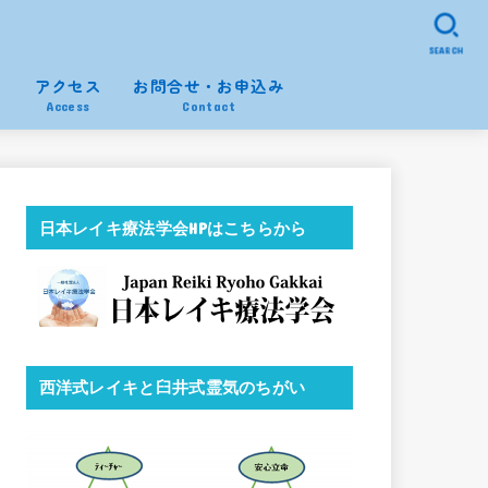
SEARCH
ム
アクセス
お問合せ・お申込み
n
Access
Contact
日本レイキ療法学会HPはこちらから
西洋式レイキと臼井式霊気のちがい