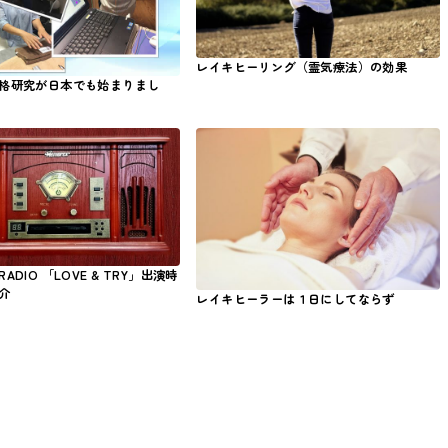
レイキヒーリング（霊気療法）の効果
格研究が日本でも始まりまし
ADIO 「LOVE & TRY」出演時
介
レイキヒーラーは１日にしてならず