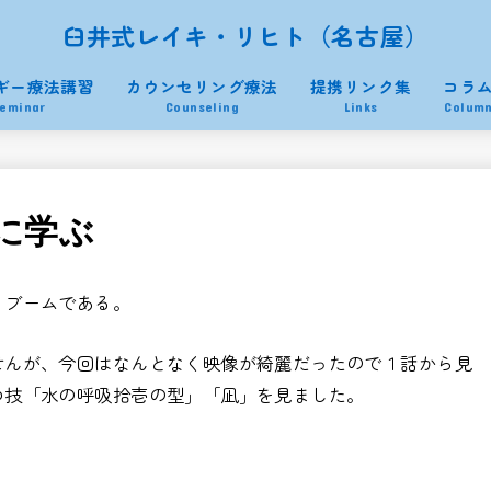
臼井式レイキ・リヒト（名古屋）
ギー療法講習
カウンセリング療法
提携リンク集
コラ
eminar
Counseling
Links
Colum
に学ぶ
」ブームである。
せんが、今回はなんとなく映像が綺麗だったので１話から見
つ技「水の呼吸拾壱の型」「凪」を見ました。